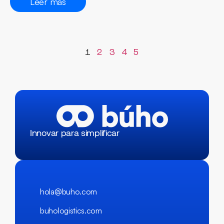
Leer más
1
2
3
4
5
Innovar para simplificar
hola@buho.com
buhologistics.com