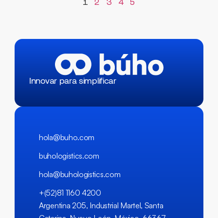
1
2
3
4
5
Innovar para simplificar
hola@buho.com
buhologistics.com
hola@buhologistics.com
+(52)81 1160 4200
Argentina 205, Industrial Martel, Santa
Catarina, Nuevo León, México, 66367