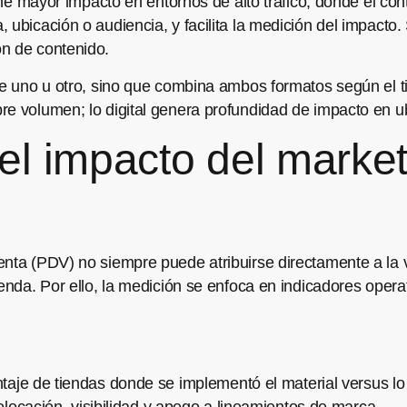
iene mayor impacto en entornos de alto tráfico, donde el co
ubicación o audiencia, y facilita la medición del impacto. 
ón de contenido.
re uno u otro, sino que combina ambos formatos según el ti
re volumen; lo digital genera profundidad de impacto en u
l impacto del market
enta (PDV) no siempre puede atribuirse directamente a la
ienda. Por ello, la medición se enfoca en indicadores opera
taje de tiendas donde se implementó el material versus lo
locación, visibilidad y apego a lineamientos de marca.