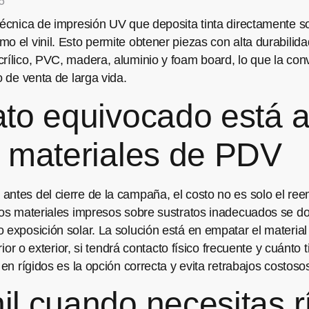
6
técnica de impresión UV que deposita tinta directamente sob
o el vinil. Esto permite obtener piezas con alta durabilid
rílico, PVC, madera, aluminio y foam board, lo que la con
o de venta de larga vida.
rato equivocado está 
us materiales de PDV
antes del cierre de la campaña, el costo no es solo el ree
 Los materiales impresos sobre sustratos inadecuados se d
 exposición solar. La solución está en empatar el material
erior o exterior, si tendrá contacto físico frecuente y cuán
 en rígidos es la opción correcta y evita retrabajos costoso
nil cuando necesitas r